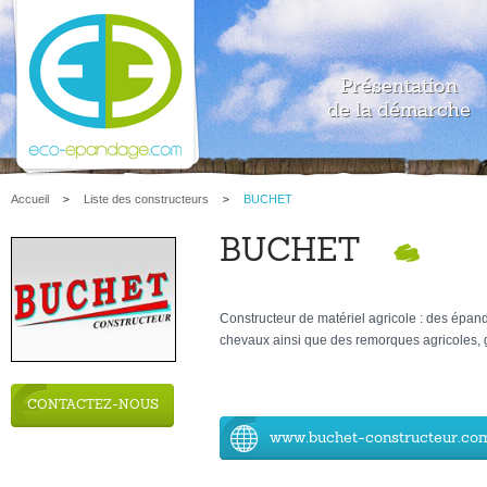
Présentation
de la démarche
Accueil
Liste des constructeurs
BUCHET
BUCHET
Constructeur de matériel agricole : des épan
chevaux ainsi que des remorques agricoles, 
CONTACTEZ-NOUS
www.buchet-constructeur.co