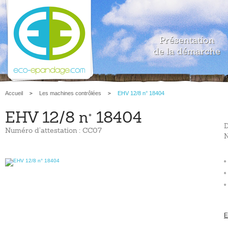
Présentation
de la démarche
Accueil
Les machines contrôlées
EHV 12/8 n° 18404
EHV 12/8 n° 18404
D
Numéro d'attestation : CC07
N
E