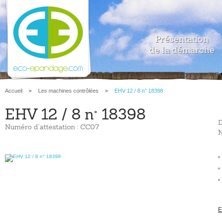
Présentation
de la démarche
Accueil
Les machines contrôlées
EHV 12 / 8 n° 18398
EHV 12 / 8 n° 18398
D
Numéro d'attestation : CC07
N
E