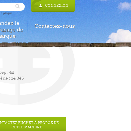
CONNEXION
 de plaque
ndez le
Contactez-nous
d’usage de
marque
Dép
: 42
érie
: 14 345
NTACTEZ BUCHET À PROPOS DE
CETTE MACHINE