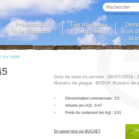
N° d'attestation et/ou
Présentation
Les machines
Dema
de la démarche
contrôlées
droit 
la 
 / 9 n° 14345
45
Date de mise en service
: 29/07/2014 -
Numéro de plaque
: B0005
Numéro de s
Dénomination commerciale : C2
Volume (en m3) : 9.47
Poids du contenant (en Kg) : 3.01
CO
En savoir plus sur BUCHET