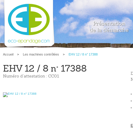
Présentation
de la démarche
Accueil
Les machines contrôlées
EHV 12 / 8 n° 17388
EHV 12 / 8 n° 17388
D
Numéro d'attestation : CC01
N
E