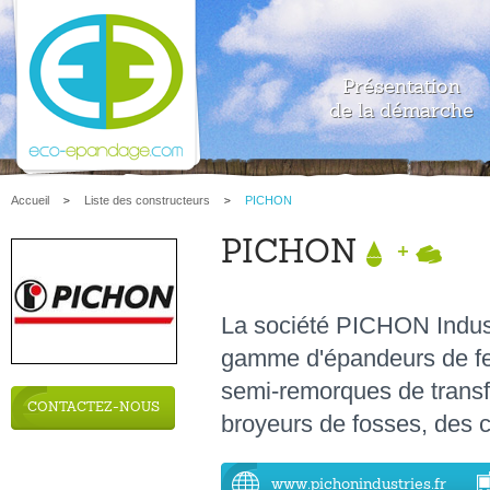
Présentation
de la démarche
Accueil
Liste des constructeurs
PICHON
PICHON
+
La société PICHON Indust
gamme d'épandeurs de fert
semi-remorques de transfe
CONTACTEZ-NOUS
broyeurs de fosses, des ch
www.pichonindustries.fr